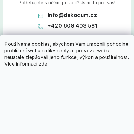
Potřebujete s něčím poradit? Jsme tu pro vás!
info
@
dekodum.cz
+420 608 403 581
Používáme cookies, abychom Vám umožnili pohodlné
prohlížení webu a díky analýze provozu webu
neustále zlepšovali jeho funkce, výkon a použitelnost.
Více informací
zde
.
Z
á
Informace pro vás
p
a
Doprava a platba
Nápověda
t
Proč nakupovat u nás
í
Jak nakupovat?
Oblíbené kategorie
Hodnocení obchodu
Reklamační řád