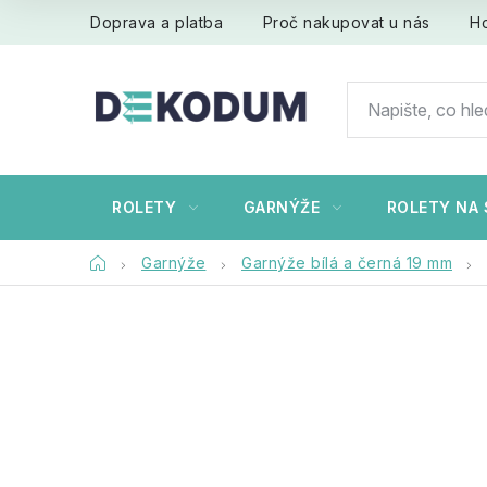
Přejít
Doprava a platba
Proč nakupovat u nás
H
na
obsah
ROLETY
GARNÝŽE
ROLETY NA 
Domů
Garnýže
Garnýže bílá a černá 19 mm