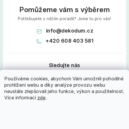
Pomůžeme vám s výběrem
Potřebujete s něčím poradit? Jsme tu pro vás!
info
@
dekodum.cz
+420 608 403 581
Používáme cookies, abychom Vám umožnili pohodlné
prohlížení webu a díky analýze provozu webu
Z
neustále zlepšovali jeho funkce, výkon a použitelnost.
Více informací
zde
.
á
Informace pro vás
p
a
Doprava a platba
Nápověda
t
Proč nakupovat u nás