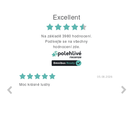
Excellent
Na základě 3980 hodnocení.
Podívejte se na všechny
hodnocení zde.
2026
05.08.2026
Moc krásné lustry
Vsetko 