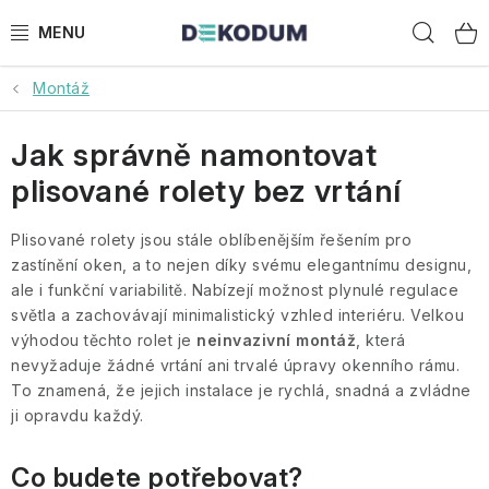
Přejít
Hled
na
obsah
Montáž
ROLETY
Jak správně namontovat
GARNÝŽE
plisované rolety bez vrtání
ROLETY NA STŘEŠNÍ OKNA
Plisované rolety jsou stále oblíbenějším řešením pro
PLISOVANÉ ROLETY
zastínění oken, a to nejen díky svému elegantnímu designu,
ale i funkční variabilitě. Nabízejí možnost plynulé regulace
světla a zachovávají minimalistický vzhled interiéru. Velkou
STROPNÍ KOLEJNICE
výhodou těchto rolet je
neinvazivní montáž
, která
nevyžaduje žádné vrtání ani trvalé úpravy okenního rámu.
PŘÍSLUŠENSTVÍ
To znamená, že jejich instalace je rychlá, snadná a zvládne
ji opravdu každý.
PORADÍME VÁM
Co budete potřebovat?