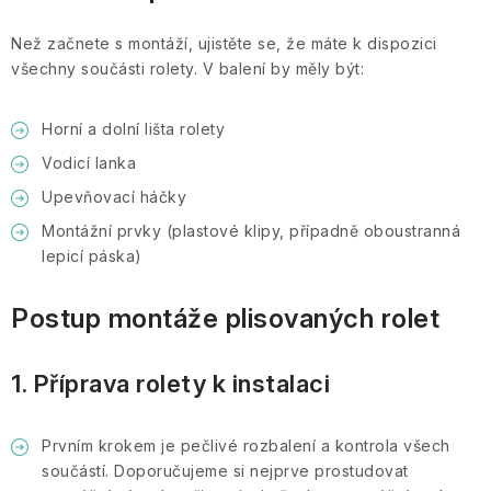
Doprava a platba
Proč nakupovat u nás
Hodnocení obchodu
Obchodní podmínky
Než začnete s montáží, ujistěte se, že máte k dispozici
všechny součásti rolety. V balení by měly být:
Ochrana osobních údajů GDPR
Cookies
Horní a dolní lišta rolety
Vodicí lanka
Upevňovací háčky
Montážní prvky (plastové klipy, případně oboustranná
lepicí páska)
Postup montáže plisovaných rolet
1. Příprava rolety k instalaci
Prvním krokem je pečlivé rozbalení a kontrola všech
součástí. Doporučujeme si nejprve prostudovat