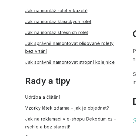
Jak na montáž rolet v kazetě
Jak na montáž klasických rolet
Jak na montáž střešních rolet
Jak správně namontovat plisované rolety
P
bez vrtání
n
Jak správně namontovat stropní kolejnice
S
Rady a tipy
i
Údržba a čištění
Vzorky látek zdarma – jak je objednat?
Jak na reklamaci v e-shopu Dekodum.cz –
rychle a bez starostí!