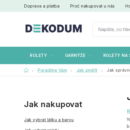
Přejít
Doprava a platba
Proč nakupovat u nás
H
na
obsah
ROLETY
GARNÝŽE
ROLETY NA 
Domů
Poradíme Vám
Jak změřit
Jak správn
P
Jak nakupovat
o
R
s
s
Jak vybrat látku a barvu
t
b