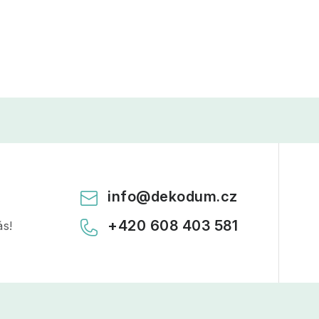
info
@
dekodum.cz
+420 608 403 581
ás!