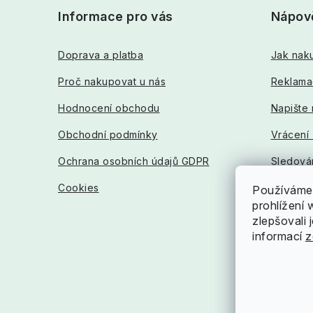
á
Informace pro vás
Nápov
p
a
Doprava a platba
Jak nak
t
Proč nakupovat u nás
Reklama
í
Hodnocení obchodu
Napište
Obchodní podmínky
Vrácení
Ochrana osobních údajů GDPR
Sledován
Cookies
Používáme 
prohlížení
zlepšovali 
informací
z
Chc
por
Ozvě
nám!