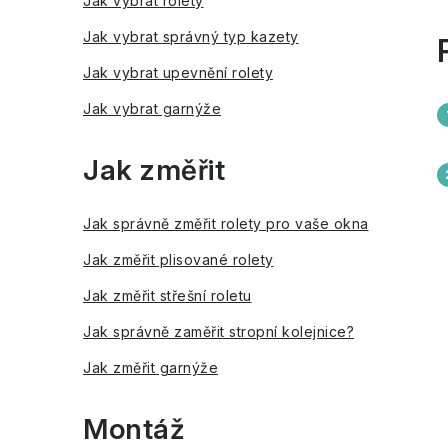
Jak vybrat rolety
r
Jak vybrat správný typ kazety
a
Jak vybrat upevnění rolety
n
Jak vybrat garnýže
n
Jak změřit
í
p
Jak správně změřit rolety pro vaše okna
a
Jak změřit plisované rolety
n
Jak změřit střešní roletu
e
Jak správně zaměřit stropní kolejnice?
l
Jak změřit garnýže
Montáž