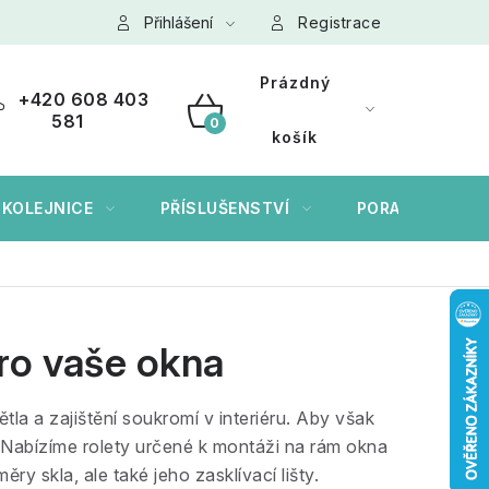
ních údajů GDPR
Přihlášení
Cookies
Registrace
Prázdný
+420 608 403
581
NÁKUPNÍ
košík
KOŠÍK
 KOLEJNICE
PŘÍSLUŠENSTVÍ
PORADÍME VÁM
pro vaše okna
tla a zajištění soukromí v interiéru. Aby však
r. Nabízíme rolety určené k montáži na rám okna
ěry skla, ale také jeho zasklívací lišty.