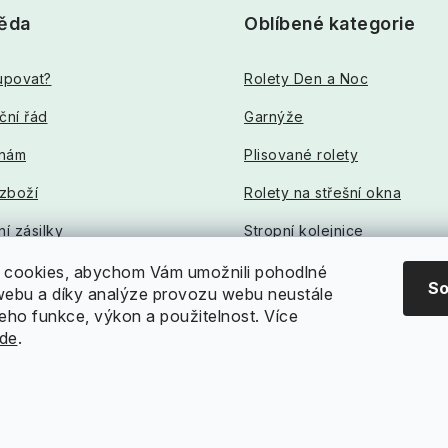
ěda
Oblíbené kategorie
upovat?
Rolety Den a Noc
ční řád
Garnýže
 nám
Plisované rolety
 zboží
Rolety na střešní okna
í zásilky
Stropní kolejnice
cookies, abychom Vám umožnili pohodlné
So
 webu a díky analýze provozu webu neustále
jeho funkce, výkon a použitelnost. Více
de
.
ete
+420 608 403
adit?
581
te se
info@dekodum.cz