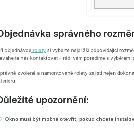
Objednávka správného rozmě
ři objednávce
rolety
si vyberte nejbližší odpovídající rozmě
eváhejte nás kontaktovat – rádi vám poradíme s výběrem i
právně zvolené a namontované rolety zajistí nejen dokonalé
nteriéru.
Důležité upozornění:
Okno musí být možné otevřít, pokud chcete instalov