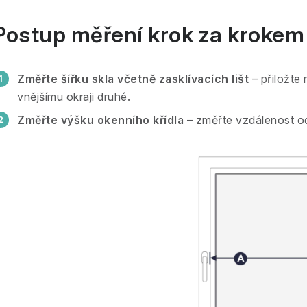
Postup měření krok za krokem
Změřte šířku skla včetně zasklívacích lišt
– přiložte 
vnějšímu okraji druhé.
Změřte výšku okenního křídla
– změřte vzdálenost od 