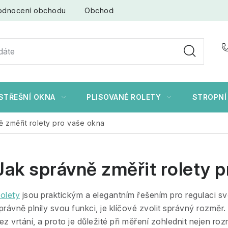
odnocení obchodu
Obchodní podmínky
Ochrana osob
STŘEŠNÍ OKNA
PLISOVANÉ ROLETY
STROPNÍ
ě změřit rolety pro vaše okna
Jak správně změřit rolety 
olety
jsou praktickým a elegantním řešením pro regulaci svě
právně plnily svou funkci, je klíčové zvolit správný rozmě
ez vrtání, a proto je důležité při měření zohlednit nejen rozm