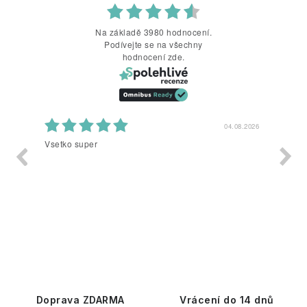
Na základě 3980 hodnocení.
Podívejte se na všechny
hodnocení zde.
8.2026
04.08.2026
Vsetko super
Vše o
Doprava ZDARMA
Vrácení do 14 dnů