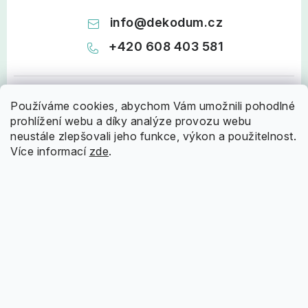
info
@
dekodum.cz
+420 608 403 581
Používáme cookies, abychom Vám umožnili pohodlné
prohlížení webu a díky analýze provozu webu
neustále zlepšovali jeho funkce, výkon a použitelnost.
Více informací
zde
.
Z
á
Informace pro vás
p
a
Doprava a platba
Nápověda
t
Proč nakupovat u nás
í
Jak nakupovat?
Oblíbené kategorie
Hodnocení obchodu
Reklamační řád
Rolety Den a Noc
Praktický průvodce
Obchodní podmínky