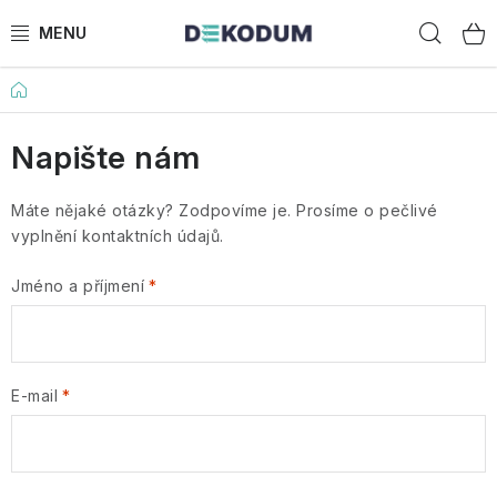
Přejít
Hled
na
obsah
Domů
ROLETY
Napište nám
GARNÝŽE
Máte nějaké otázky? Zodpovíme je. Prosíme o pečlivé
ROLETY NA STŘEŠNÍ OKNA
vyplnění kontaktních údajů.
PLISOVANÉ ROLETY
Jméno a příjmení
STROPNÍ KOLEJNICE
PŘÍSLUŠENSTVÍ
E-mail
PORADÍME VÁM