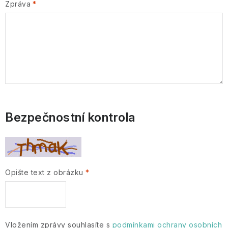
Doprava a platba
Proč nakupovat u nás
Zpráva
Hodnocení obchodu
Obchodní podmínky
Ochrana osobních údajů GDPR
Cookies
Bezpečnostní kontrola
Opište text z obrázku
Vložením zprávy souhlasíte s
podmínkami ochrany osobních