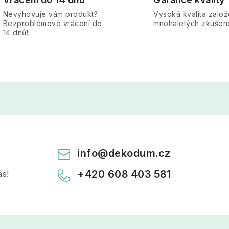
Nevyhovuje vám produkt?
Vysoká kvalita zalo
Bezproblémové vrácení do
mnohaletých zkušen
14 dnů!
info
@
dekodum.cz
+420 608 403 581
ás!