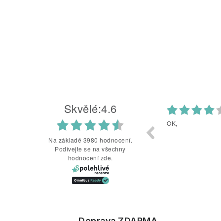
Skvělé
:
4.6
6
04.08.2026
ještě musim vyzkošet
OK,
Na základě 3980 hodnocení.
Podívejte se na všechny
hodnocení zde.
Doprava ZDARMA