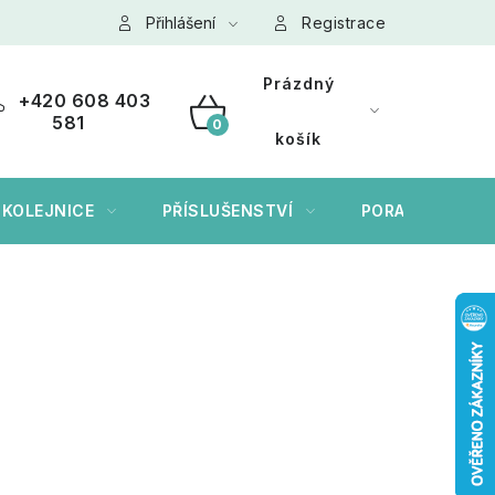
ních údajů GDPR
Přihlášení
Cookies
Registrace
Prázdný
+420 608 403
581
NÁKUPNÍ
košík
KOŠÍK
 KOLEJNICE
PŘÍSLUŠENSTVÍ
PORADÍME VÁM