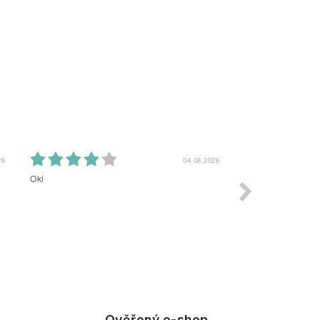
26
04.08.2026
Oki
Moc krásné lustry
Ověřený e-shop