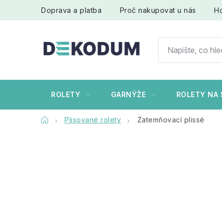
Přejít
Doprava a platba
Proč nakupovat u nás
H
na
obsah
ROLETY
GARNÝŽE
ROLETY NA 
Domů
Plisované rolety
Zatemňovací plissé