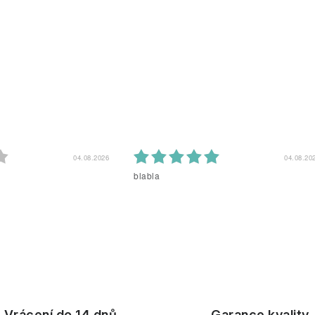
04.08.2026
04.08.20
blabla
Vrácení do 14 dnů
Garance kvality