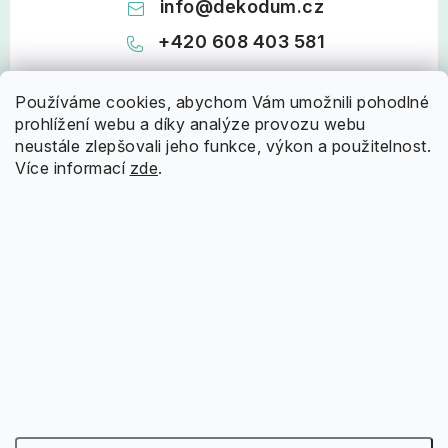
info
@
dekodum.cz
+420 608 403 581
Používáme cookies, abychom Vám umožnili pohodlné
prohlížení webu a díky analýze provozu webu
neustále zlepšovali jeho funkce, výkon a použitelnost.
Více informací
zde
.
Z
á
Informace pro vás
p
a
Doprava a platba
Nápověda
t
Proč nakupovat u nás
í
Jak nakupovat?
Oblíbené kategorie
Hodnocení obchodu
Reklamační řád
Rolety Den a Noc
Praktický průvodce
Obchodní podmínky
Napište nám
Garnýže