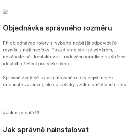
Doprava a platba
Proč nakupovat u nás
Hodnocení obchodu
Obchodní podmínky
Ochrana osobních údajů GDPR
Cookies
Objednávka správného rozměru
Při objednávce rolety si vyberte nejbližší odpovídající
rozměr z naší nabídky. Pokud si nejste jistí výběrem,
neváhejte nás kontaktovat – rádi vám poradíme s výběrem
ideálního řešení pro vaše okna.
Správně zvolené a namontované rolety zajistí nejen
dokonalé zastínění, ale i estetický vzhled vašeho interiéru.
#Jak na montáž#
Jak správně nainstalovat