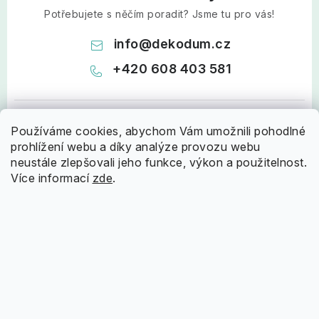
Potřebujete s něčím poradit? Jsme tu pro vás!
info
@
dekodum.cz
+420 608 403 581
Používáme cookies, abychom Vám umožnili pohodlné
prohlížení webu a díky analýze provozu webu
neustále zlepšovali jeho funkce, výkon a použitelnost.
Více informací
zde
.
Z
á
Informace pro vás
p
a
Doprava a platba
Nápověda
t
Proč nakupovat u nás
í
Jak nakupovat?
Oblíbené kategorie
Hodnocení obchodu