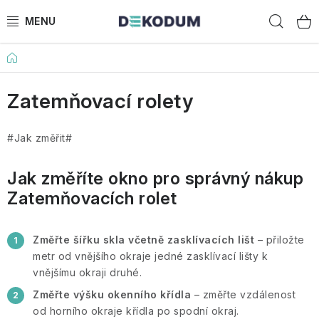
Přejít
Hled
na
obsah
Domů
ROLETY
Zatemňovací rolety
GARNÝŽE
ROLETY NA STŘEŠNÍ OKNA
#Jak změřit#
PLISOVANÉ ROLETY
Jak změříte okno pro správný nákup
Zatemňovacích rolet
STROPNÍ KOLEJNICE
Změřte šířku skla včetně zasklívacích lišt
– přiložte
PŘÍSLUŠENSTVÍ
metr od vnějšího okraje jedné zasklívací lišty k
vnějšímu okraji druhé.
PORADÍME VÁM
Změřte výšku okenního křídla
– změřte vzdálenost
od horního okraje křídla po spodní okraj.