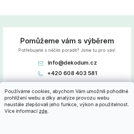
Pomůžeme vám s výběrem
Potřebujete s něčím poradit? Jsme tu pro vás!
info
@
dekodum.cz
+420 608 403 581
Používáme cookies, abychom Vám umožnili pohodlné
prohlížení webu a díky analýze provozu webu
neustále zlepšovali jeho funkce, výkon a použitelnost.
Více informací
zde
.
Z