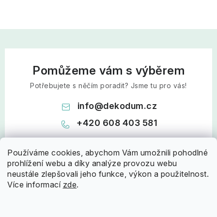
Pomůžeme vám s výběrem
Potřebujete s něčím poradit? Jsme tu pro vás!
info
@
dekodum.cz
+420 608 403 581
Používáme cookies, abychom Vám umožnili pohodlné
prohlížení webu a díky analýze provozu webu
neustále zlepšovali jeho funkce, výkon a použitelnost.
Více informací
zde
.
Z