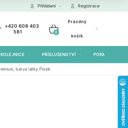
ních údajů GDPR
Přihlášení
Cookies
Registrace
Prázdný
+420 608 403
581
NÁKUPNÍ
košík
KOŠÍK
 KOLEJNICE
PŘÍSLUŠENSTVÍ
PORADÍME VÁM
remium, barva látky Písek