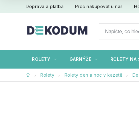
Přejít
Doprava a platba
Proč nakupovat u nás
H
na
obsah
ROLETY
GARNÝŽE
ROLETY NA 
Domů
Rolety
Rolety den a noc v kazetě
De