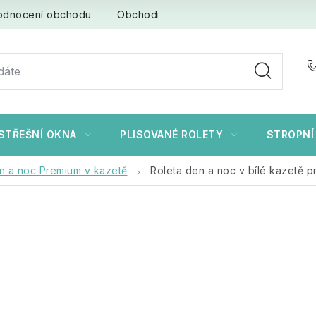
odnocení obchodu
Obchodní podmínky
Ochrana osob
STŘEŠNÍ OKNA
PLISOVANÉ ROLETY
STROPNÍ
n a noc Premium v kazetě
Roleta den a noc v bílé kazetě p