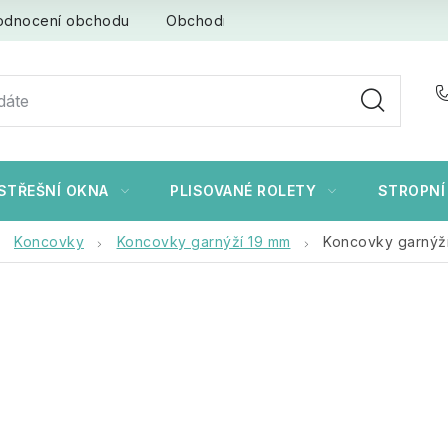
odnocení obchodu
Obchodní podmínky
Ochrana osob
STŘEŠNÍ OKNA
PLISOVANÉ ROLETY
STROPNÍ
Koncovky
Koncovky garnýží 19 mm
Koncovky garnýží 