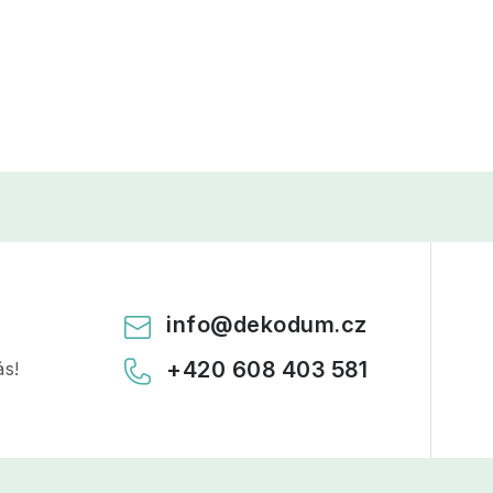
info
@
dekodum.cz
+420 608 403 581
ás!