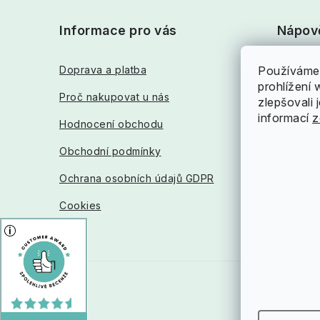
á
Informace pro vás
Nápov
p
a
Doprava a platba
Jak nak
Používáme 
prohlížení
t
Proč nakupovat u nás
Reklama
zlepšovali 
informací
z
í
Hodnocení obchodu
Napište
Obchodní podmínky
Vrácení
Ochrana osobních údajů GDPR
Sledován
Cookies
Copyr