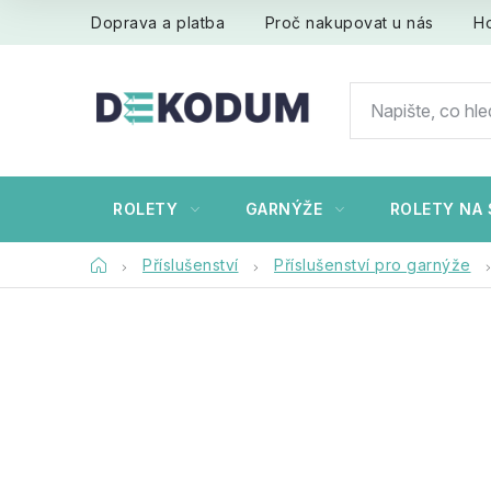
Přejít
Doprava a platba
Proč nakupovat u nás
H
na
obsah
ROLETY
GARNÝŽE
ROLETY NA 
Domů
Příslušenství
Příslušenství pro garnýže