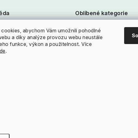
ěda
Oblíbené kategorie
upovat?
Rolety Den a Noc
cookies, abychom Vám umožnili pohodlné
So
 webu a díky analýze provozu webu neustále
ční řád
Garnýže
jeho funkce, výkon a použitelnost. Více
de
.
 nám
Plisované rolety
 zboží
Rolety na střešní okna
í zásilky
Stropní kolejnice
ight 2026
Dekodum.cz
. Všechna práva vyhrazena.
Upravit nastavení c
Vytvořil Shoptet