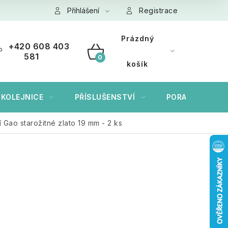
ních údajů GDPR
Přihlášení
Cookies
Registrace
Prázdný
+420 608 403
581
NÁKUPNÍ
košík
KOŠÍK
 KOLEJNICE
PŘÍSLUŠENSTVÍ
PORADÍME VÁM
Gao starožitné zlato 19 mm - 2 ks