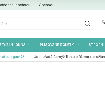
odnocení obchodu
Obchodní podmínky
Ochrana osob
STŘEŠNÍ OKNA
PLISOVANÉ ROLETY
STROPNÍ
nořadé garnýže
Jednořadá Garnýž Bavaro 19 mm starožitné