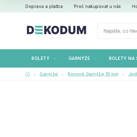
Přejít
Doprava a platba
Proč nakupovat u nás
H
na
obsah
ROLETY
GARNÝŽE
ROLETY NA 
Domů
Garnýže
Kovové Garnýže 19 mm
Jed