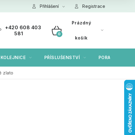
ních údajů GDPR
Přihlášení
Cookies
Registrace
Prázdný
+420 608 403
581
NÁKUPNÍ
košík
KOŠÍK
 KOLEJNICE
PŘÍSLUŠENSTVÍ
PORADÍME VÁM
 zlato