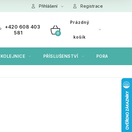
ních údajů GDPR
Přihlášení
Cookies
Registrace
Prázdný
+420 608 403
581
NÁKUPNÍ
košík
KOŠÍK
 KOLEJNICE
PŘÍSLUŠENSTVÍ
PORADÍME VÁM