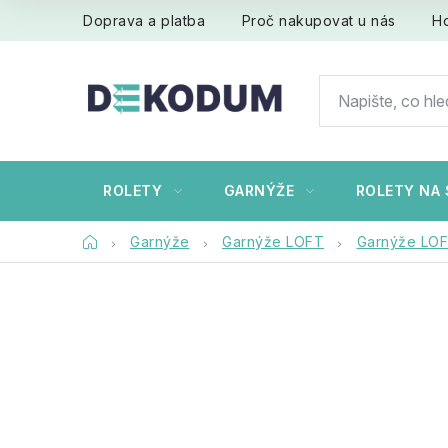
Přejít
Doprava a platba
Proč nakupovat u nás
H
na
obsah
ROLETY
GARNÝŽE
ROLETY NA 
Domů
Garnýže
Garnýže LOFT
Garnýže LO