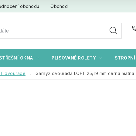
odnocení obchodu
Obchodní podmínky
Ochrana osob
STŘEŠNÍ OKNA
PLISOVANÉ ROLETY
STROPNÍ
FT dvouřadé
Garnýž dvouřadá LOFT 25/19 mm černá matná