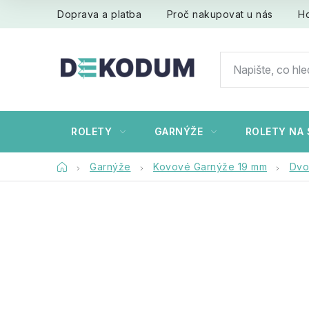
Přejít
Doprava a platba
Proč nakupovat u nás
H
na
obsah
ROLETY
GARNÝŽE
ROLETY NA 
Domů
Garnýže
Kovové Garnýže 19 mm
Dvo