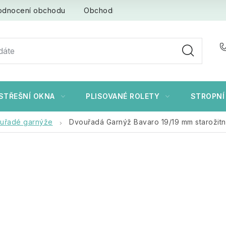
odnocení obchodu
Obchodní podmínky
Ochrana osob
STŘEŠNÍ OKNA
PLISOVANÉ ROLETY
STROPNÍ
uřadé garnýže
Dvouřadá Garnýž Bavaro 19/19 mm starožitn