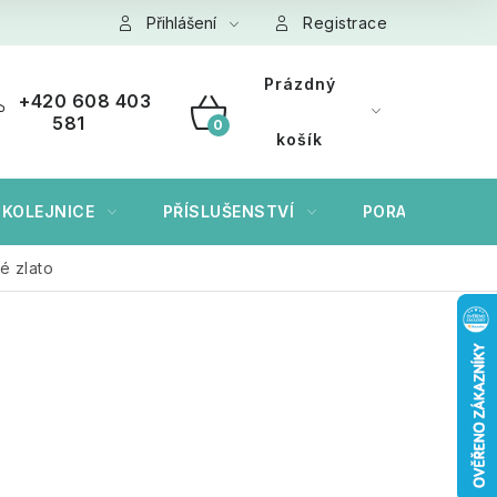
ních údajů GDPR
Přihlášení
Cookies
Registrace
Prázdný
+420 608 403
581
NÁKUPNÍ
košík
KOŠÍK
 KOLEJNICE
PŘÍSLUŠENSTVÍ
PORADÍME VÁM
é zlato