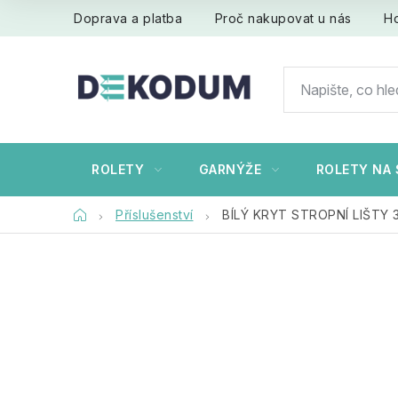
Přejít
Doprava a platba
Proč nakupovat u nás
H
na
obsah
ROLETY
GARNÝŽE
ROLETY NA 
Domů
Příslušenství
BÍLÝ KRYT STROPNÍ LIŠTY 