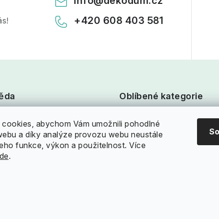
info
@
dekodum.cz
+420 608 403 581
ás!
ěda
Oblíbené kategorie
cookies, abychom Vám umožnili pohodlné
upovat?
Rolety Den a Noc
So
 webu a díky analýze provozu webu neustále
ční řád
Garnýže
jeho funkce, výkon a použitelnost. Více
de
.
 nám
Plisované rolety
 zboží
Rolety na střešní okna
í zásilky
Stropní kolejnice