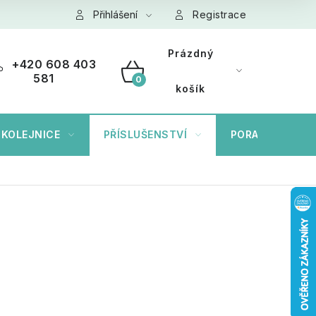
ních údajů GDPR
Přihlášení
Cookies
Registrace
Prázdný
+420 608 403
581
NÁKUPNÍ
košík
KOŠÍK
 KOLEJNICE
PŘÍSLUŠENSTVÍ
PORADÍME VÁM