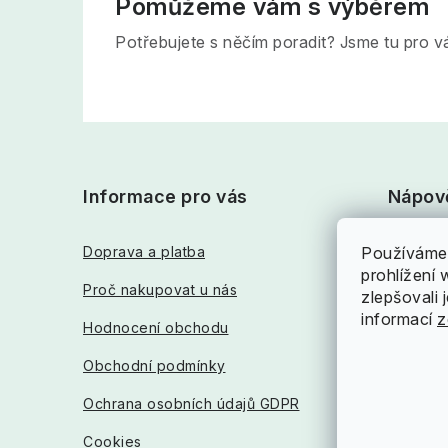
Pomůžeme vám s výběrem
Potřebujete s něčím poradit? Jsme tu pro v
Z
á
Informace pro vás
Nápov
p
a
Doprava a platba
Používáme 
Jak nak
prohlížení
t
Proč nakupovat u nás
Reklama
zlepšovali 
informací
z
í
Hodnocení obchodu
Napište
Obchodní podmínky
Vrácení
Ochrana osobních údajů GDPR
Sledován
Cookies