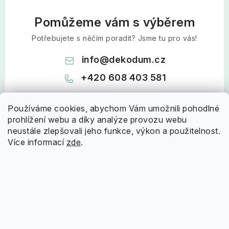
Pomůžeme vám s výběrem
Potřebujete s něčím poradit? Jsme tu pro vás!
info
@
dekodum.cz
+420 608 403 581
Používáme cookies, abychom Vám umožnili pohodlné
prohlížení webu a díky analýze provozu webu
neustále zlepšovali jeho funkce, výkon a použitelnost.
Více informací
zde
.
Z
á
Informace pro vás
p
a
Doprava a platba
Nápověda
t